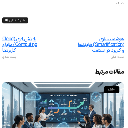
دارد.
اشتراک گذاری
هوشمندسازی
رایانش ابری (Cloud
(Smartification) فرایندها
Computing) مزایا و
و کاربرد در صنعت
کاربردها
پست قبلی
پست بعدی
مقالات مرتبط
وبلاگ