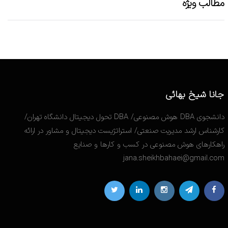
مطالب ویژه
جانا شیخ بهائی
دانشجوی DBA هوش مصنوعی/ DBA تحول دیجیتال دانشگاه تهران/
کارشناس ارشد مدیریت صنعتی/ استراتژیست دیجیتال و مشاور در ارائه
راهکارهای هوش مصنوعی در کسب و کارها و صنایع
jana.sheikhbahaei@gmail.com