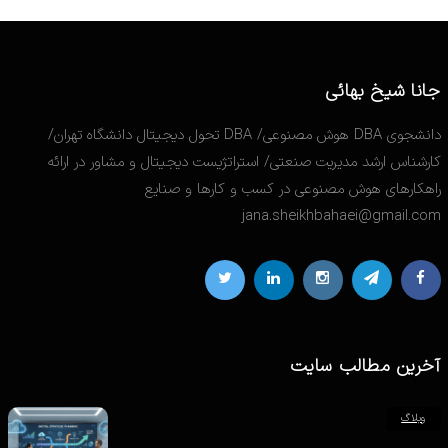
جانا شیخ بهائی
دانشجوی DBA هوش مصنوعی/ DBA تحول دیجیتال دانشگاه تهران/
کارشناس ارشد مدیریت صنعتی/ استراتژیست دیجیتال و مشاور در ارائه
راهکارهای هوش مصنوعی در کسب و کارها و صنایع
jana.sheikhbahaei@gmail.com
آخرین مطالب سایت
وبلاگ