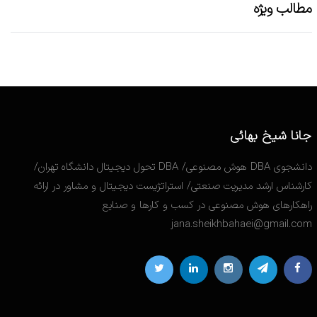
مطالب ویژه
جانا شیخ بهائی
دانشجوی DBA هوش مصنوعی/ DBA تحول دیجیتال دانشگاه تهران/
کارشناس ارشد مدیریت صنعتی/ استراتژیست دیجیتال و مشاور در ارائه
راهکارهای هوش مصنوعی در کسب و کارها و صنایع
jana.sheikhbahaei@gmail.com